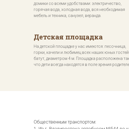
домики со всеми удобствами: электричество,
горячая вода, холодная вода, вся необходимая
мебель и техника, санузел, веранда.
Детская площадка
На детской площадке у нас имеются: песочница,
горки, качели и любимец всех наших юных гостей 
батут, диаметром 4 м. Площадка расположена так
что дети всегда находятся в поле зрения родителе
Общественным транспортом:
1. Из г. Владивостока автобусом №544 до 