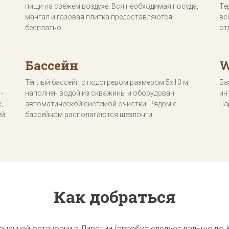
пищи на свежем воздухе. Вся необходимая посуда,
Те
мангал и газовая плитка предоставляются
вс
бесплатно
от
Бассейн
W
Тёплый бассейн с подогревом размером 5х10 м,
Ба
-
наполнен водой из скважины и оборудован
ин
,
автоматической системой очистки. Рядом с
Па
й.
бассейном располагаются шезлонги.
Как добраться
конечной остановки в Ливадии (автобус следует дальше до