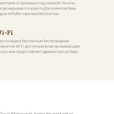
рритория огорожена и под охраной. На ночь
егда закрываются ворота.Для клиентов базы
дыха «КРЫМ» парковка бесплатная
i-Fi
за оснащена бесплатным беспроводным
тернетом Wi-Fi, доступным всем проживающим.
роль вам предоставляет администратор базы.
 Южно-Морского), далее пешком или на