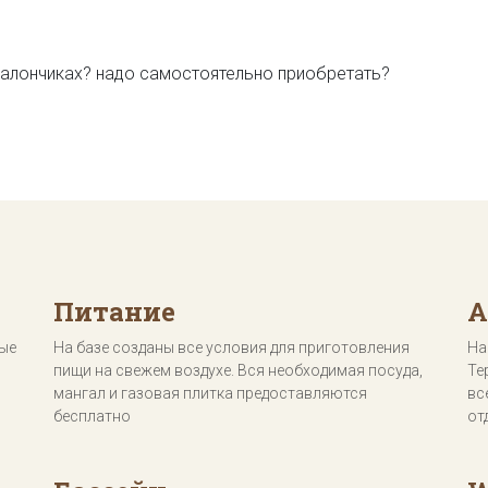
 балончиках? надо самостоятельно приобретать?
Питание
А
ные
На базе созданы все условия для приготовления
На
пищи на свежем воздухе. Вся необходимая посуда,
Те
мангал и газовая плитка предоставляются
вс
бесплатно
от