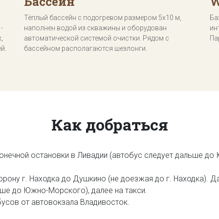
Бассейн
W
Тёплый бассейн с подогревом размером 5х10 м,
Ба
-
наполнен водой из скважины и оборудован
ин
,
автоматической системой очистки. Рядом с
Па
й.
бассейном располагаются шезлонги.
Как добраться
конечной остановки в Ливадии (автобус следует дальше до
орону г. Находка до Душкино (не доезжая до г. Находка).
ьше до Южно-Морского), далее на такси.
усов от автовокзала Владивосток.